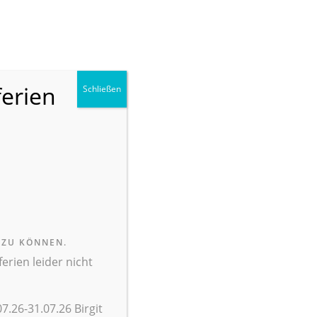
ANMELDEN
FACEBOOK
KONTAKT
SUCHE
ferien
Schließen
LLE
ÜBER UNS
INTERN
ENDE
SCHULEN
 ZU KÖNNEN.
rien leider nicht
7.26-31.07.26 Birgit