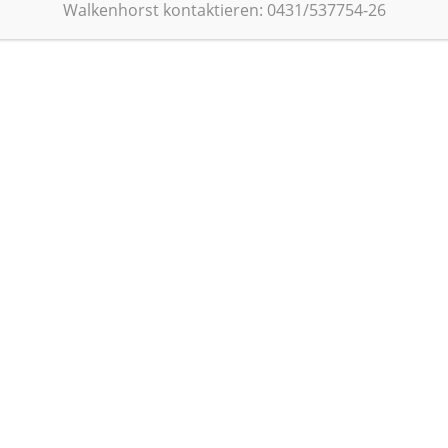
Walkenhorst kontaktieren: 0431/537754-26
In der Infothek stellen wir relevante Inf
Pflegeausbildung in Schleswig-Holstein zu
Für den kurzen Weg zur Information nutze
Suchbegriff oder Sie nutzen unsere Filte
Informationsart.
Zur Begriffssuche bitte ggf. bereit
wählen