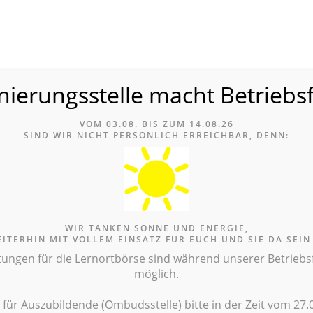
nierungsstelle macht Betriebs
le
VOM 03.08. BIS ZUM 14.08.26
ERNORTBÖRSE
INFOTHEK
TERMINE
ANLAUFSTE
SIND WIR NICH
T PERSÖNLICH ERREICHBAR, DENN:
EGEAUSBILDUNG
AUSZUBILD
WIR TANKEN SONNE UND ENERGIE,
Infothek
EITERHIN MIT VOLLEM EINSATZ FÜR EUCH UND SIE DA SEIN
tungen für die Lernortbörse sind während unserer Betriebsfe
möglich.
e für Auszubildende (Ombudsstelle) bitte in der Zeit vom 27.0