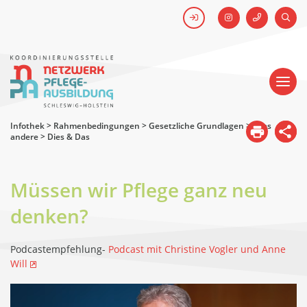
FACEBOOK
SUCH
Kick-off #WirHabenDenNamen
Netzwerk
Pflegeausbildung
-
Koordinierungsstelle
Schleswig-
Holstein
Infothek
>
Rahmenbedingungen
>
Gesetzliche Grundlagen
>
Alles
andere
>
Dies & Das
Müssen wir Pflege ganz neu
denken?
Podcastempfehlung-
Podcast mit Christine Vogler und Anne
Will