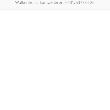
n
Adresse
Walkenhorst kontaktieren: 0431/537754-26
Registrieren
Passwort vergessen?
Nutzungsbedingungen
Datenschutz