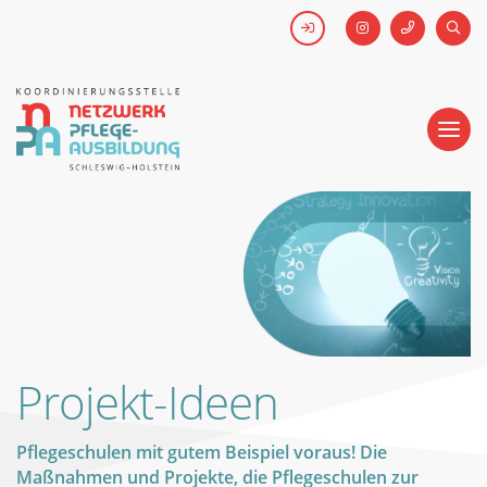
FACEBOOK
SUCH
Kick-off #WirHabenDenNamen
Netzwerk
Pflegeausbildung
-
Koordinierungsstelle
Schleswig-
Holstein
Projekt-Ideen
Pflegeschulen mit gutem Beispiel voraus! Die
Maßnahmen und Projekte, die Pflegeschulen zur