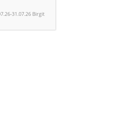
7.26-31.07.26 Birgit
ützen wir die Pflegelandschaft
tung und Vernetzung
bildung in Schleswig-Holstein.
hnen das Angebot zur Vernetzung mit
dung, mit der
Infothek
und unserem
zu Entwicklungen in der generalistischen
inen und Veranstaltungen
.
NG IM NETZWERK