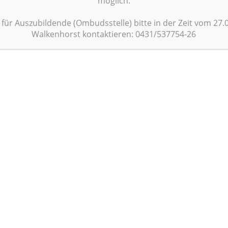
möglich.
e für Auszubildende (Ombudsstelle) bitte in der Zeit vom 27.0
Walkenhorst kontaktieren: 0431/537754-26
Als Koordinierungstelle unterst
mit
Information, Bera
bei der Umsetzung der Pflegeaus
Mit unserer
Lernort-Börse
bieten wir I
anderen Partnern in der Pflegeausbil
Newsletter
sind Sie immer „up to date“ – 
Pflegeausbildung und zu
Term
PFLEGEAUSBILDU