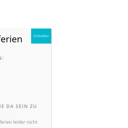
ANMELDEN
FACEBOOK
KONTAKT
SUCHE
ferien
Schließen
LLE
ÜBER UNS
INTERN
ENDE
SCHULEN
N:
sbildung
E DA SEIN ZU
ch gestalten
rien leider nicht