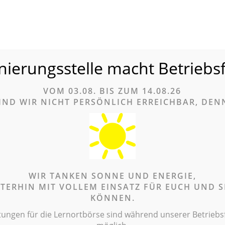
nierungsstelle macht Betriebs
VOM 03.08. BIS ZUM 14.08.26
ERNORTBÖRSE
INFOTHEK
TERMINE
ANLAUFSTE
EGEAUSBILDUNG
AUSZUBILD
IND WIR NICH
T PERSÖNLICH ERREICHBAR, DEN
Pflegeau
WIR TANKEN SONNE UND ENERGIE,
ITERHIN MIT VOLLEM EINSATZ FÜR EUCH UND SI
KÖNNEN.
generalistis
tungen für die Lernortbörse sind während unserer Betriebsfe