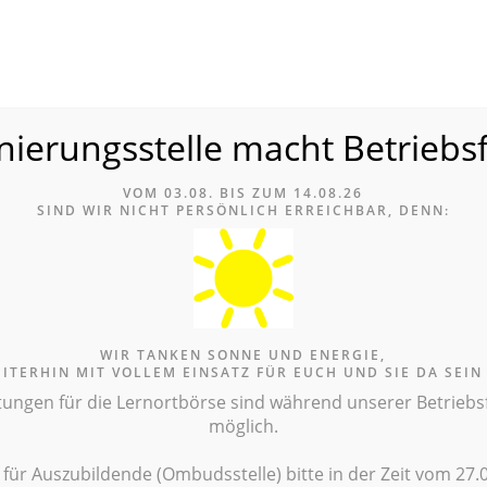
nierungsstelle macht Betriebs
le
VOM 03.08. BIS ZUM 14.08.26
ERNORTBÖRSE
INFOTHEK
TERMINE
ANLAUFSTE
SIND WIR NICH
T PERSÖNLICH ERREICHBAR, DENN:
EGEAUSBILDUNG
AUSZUBILD
WIR TANKEN SONNE UND ENERGIE,
Infothek
EITERHIN MIT VOLLEM EINSATZ FÜR EUCH UND SIE DA SEIN
tungen für die Lernortbörse sind während unserer Betriebsfe
möglich.
e für Auszubildende (Ombudsstelle) bitte in der Zeit vom 27.0