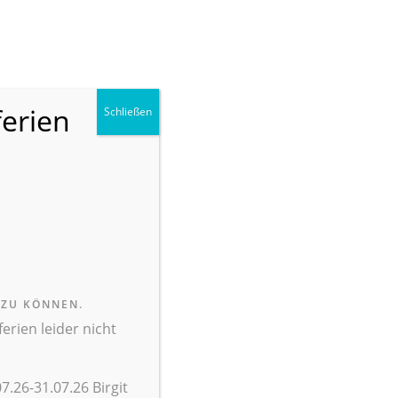
ANMELDEN
FACEBOOK
KONTAKT
SUCHE
ferien
Schließen
LLE
ÜBER UNS
INTERN
ENDE
SCHULEN
 ZU KÖNNEN.
rien leider nicht
7.26-31.07.26 Birgit