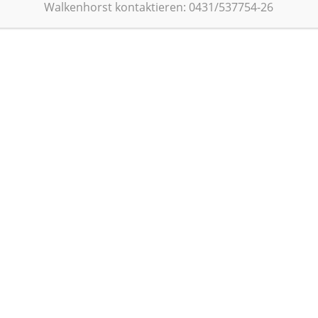
Walkenhorst kontaktieren: 0431/537754-26
In der Infothek stellen wir relevante Inf
Pflegeausbildung in Schleswig-Holstein zu
Für den kurzen Weg zur Information nutze
Suchbegriff oder Sie nutzen unsere Filte
Informationsart.
Zur Begriffssuche bitte ggf. bereit
wählen