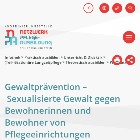
FACEBOOK
SUCH
Kick-off #WirHabenDenNamen
Netzwerk
Pflegeausbildung
-
Koordinierungsstelle
Schleswig-
Holstein
Infothek
>
Praktisch ausbilden
>
Unterricht & Didaktik
>
(Teil-)Stationäre Langzeitpflege
>
Theoretisch ausbilden
>
Psychiatrie
Gewaltprävention –
Sexualisierte Gewalt gegen
Bewohnerinnen und
Bewohner von
Pflegeeinrichtungen