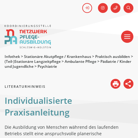
FACEBOOK
SUCH
Kick-off #WirHabenDenNamen
Netzwerk
Pflegeausbildung
-
Koordinierungsstelle
Schleswig-
Holstein
Infothek
>
Stationäre Akutpflege / Krankenhaus
>
Praktisch ausbilden
>
(Teil-)Stationäre Langzeitpflege
>
Ambulante Pflege
>
Pädiatrie / Kinder
und Jugendliche
>
Psychiatrie
LITERATURHINWEIS
Individualisierte
Praxisanleitung
Die Ausbildung von Menschen während des laufenden
Betriebs stellt eine anspruchsvolle planerische