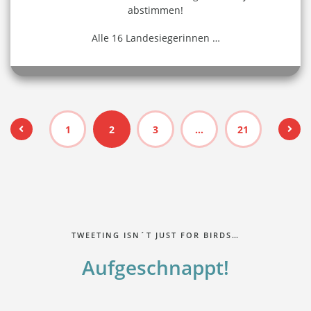
abstimmen!
Alle 16 Landesiegerinnen
…
1
2
3
…
21
TWEETING ISN´T JUST FOR BIRDS…
Aufgeschnappt!