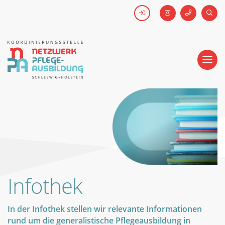
FACEBOOK
SUCH
Kick-off #WirHabenDenNamen
Netzwerk
Pflegeausbildung
-
Koordinierungsstelle
Schleswig-
Holstein
Infothek
In der Infothek stellen wir relevante Informationen
rund um die generalistische Pflegeausbildung in