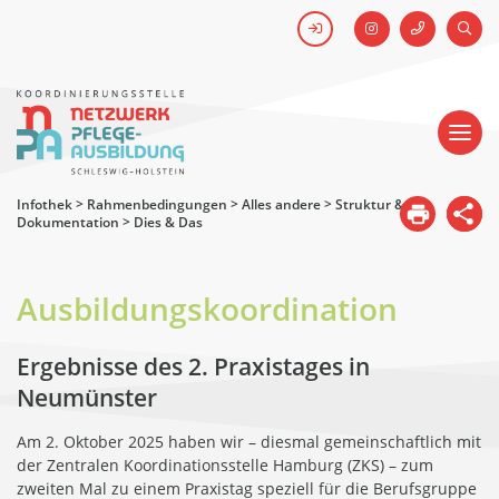
FACEBOOK
SUCH
Kick-off #WirHabenDenNamen
Netzwerk
Pflegeausbildung
-
Koordinierungsstelle
Schleswig-
Holstein
Infothek
>
Rahmenbedingungen
>
Alles andere
>
Struktur &
Dokumentation
>
Dies & Das
Ausbildungskoordination
Ergebnisse des 2. Praxistages in
Neumünster
Am 2. Oktober 2025 haben wir – diesmal gemeinschaftlich mit
der Zentralen Koordinationsstelle Hamburg (ZKS) – zum
zweiten Mal zu einem Praxistag speziell für die Berufsgruppe