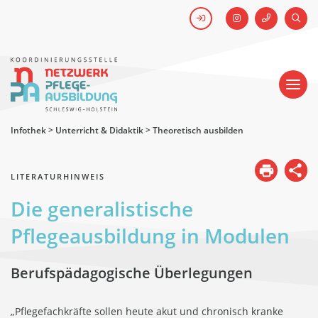
FACEBOOK
SUCH
Kick-off #WirHabenDenNamen
Netzwerk
Pflegeausbildung
-
Koordinierungsstelle
Schleswig-
Holstein
Infothek
>
Unterricht & Didaktik
>
Theoretisch ausbilden
LITERATURHINWEIS
Die generalistische
Pflegeausbildung in Modulen
Berufspädagogische Überlegungen
„Pflegefachkräfte sollen heute akut und chronisch kranke