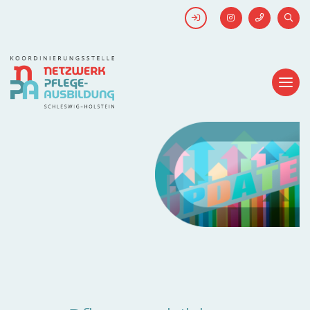
FACEBOOK
SUCH
Kick-off #WirHabenDenNamen
Netzwerk
Pflegeausbildung
-
Koordinierungsstelle
Schleswig-
Holstein