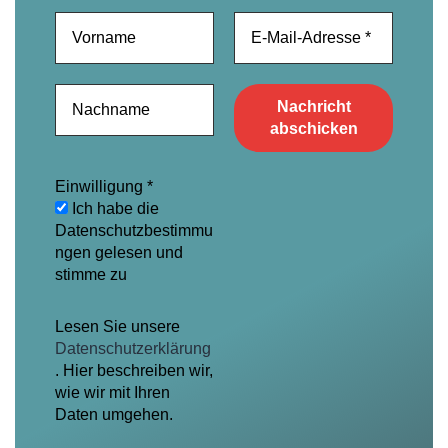
Einwilligung
*
Ich habe die
Datenschutzbestimmu
ngen gelesen und
stimme zu
Lesen Sie unsere
Datenschutzerklärung
. Hier beschreiben wir,
wie wir mit Ihren
Daten umgehen.