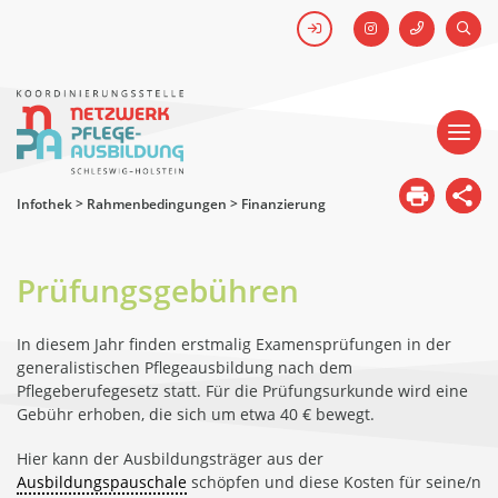
FACEBOOK
SUCH
Kick-off #WirHabenDenNamen
Netzwerk
Pflegeausbildung
-
Koordinierungsstelle
Schleswig-
Holstein
Infothek
>
Rahmenbedingungen
>
Finanzierung
Prüfungsgebühren
In diesem Jahr finden erstmalig Examensprüfungen in der
generalistischen Pflegeausbildung nach dem
Pflegeberufegesetz statt. Für die Prüfungsurkunde wird eine
Gebühr erhoben, die sich um etwa 40 € bewegt.
Hier kann der Ausbildungsträger aus der
Ausbildungspauschale
schöpfen und diese Kosten für seine/n