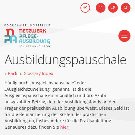
FACEBOOK
SUCH
Kick-off #WirHabenDenNamen
Netzwerk
Pflegeausbildung
-
Koordinierungsstelle
Schleswig-
Ausbildungspauschale
Holstein
« Back to Glossary Index
Häufig auch „Ausgleichspauschale“ oder
„Ausgleichszuweisung“ genannt, ist die die
Ausgleichspauschale ein monatlich und pro Azubi
ausgezahlter Betrag, den der Ausbildungsfonds an den
Träger der praktischen Ausbildung überweist. Dieses Geld ist
für die Refinanzierung der Kosten der praktischen
Ausbildung da, insbesondere für die Praxisanleitung.
Genaueres dazu finden Sie
hier
.