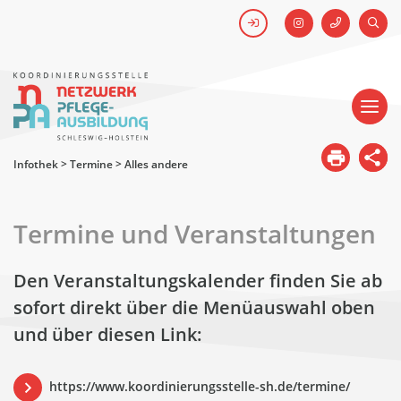
FACEBOOK
SUCH
Kick-off #WirHabenDenNamen
Netzwerk
Pflegeausbildung
-
Koordinierungsstelle
Schleswig-
Holstein
Infothek
>
Termine
>
Alles andere
Termine und Veranstaltungen
Den Veranstaltungskalender finden Sie ab
sofort direkt über die Menüauswahl oben
und über diesen Link:
https://www.koordinierungsstelle-sh.de/termine/