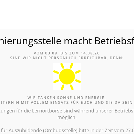
nierungsstelle macht Betriebs
le
VOM 03.08. BIS ZUM 14.08.26
ERNORTBÖRSE
INFOTHEK
TERMINE
ANLAUFSTE
SIND WIR NICH
T PERSÖNLICH ERREICHBAR, DENN:
EGEAUSBILDUNG
AUSZUBILD
WIR TANKEN SONNE UND ENERGIE,
EITERHIN MIT VOLLEM EINSATZ FÜR EUCH UND SIE DA SEIN
Infothek
>
Unterricht & Didaktik
>
Theoretisch ausbilden
>
3. Lernort & Digi
tungen für die Lernortbörse sind während unserer Betriebsfe
möglich.
Spielfilme im
e für Auszubildende (Ombudsstelle) bitte in der Zeit vom 27.0