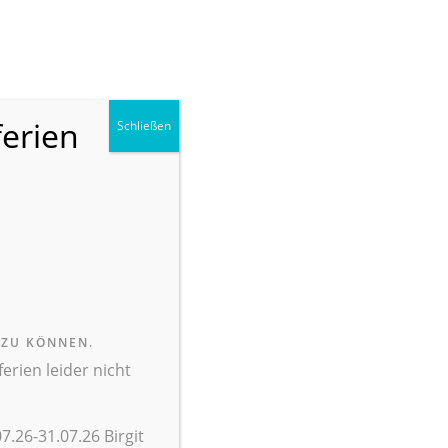
ANMELDEN
FACEBOOK
KONTAKT
SUCHE
ferien
Schließen
LLE
ÜBER UNS
INTERN
ENDE
SCHULEN
 ZU KÖNNEN.
talisierung
>
Alles andere
nächster Artikel
rien leider nicht
vorheriger Artikel
7.26-31.07.26 Birgit