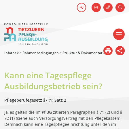
FACEBOOK
SUCH
Kick-off #WirHabenDenNamen
Netzwerk
Pflegeausbildung
-
Koordinierungsstelle
Schleswig-
Holstein
Infothek
>
Rahmenbedingungen
>
Struktur & Dokumentation
Kann eine Tagespflege
Ausbildungsbetrieb sein?
Pflegeberufegesetz §7 (1) Satz 2
Ja, es gelten die im PflBG zitierten Paragraphen § 71 (2) und §
72 (1) (siehe auch Versorgungsvertrag mit den Pflegekassen).
Demnach kann eine Tagespflegeeinrichtung unter den im