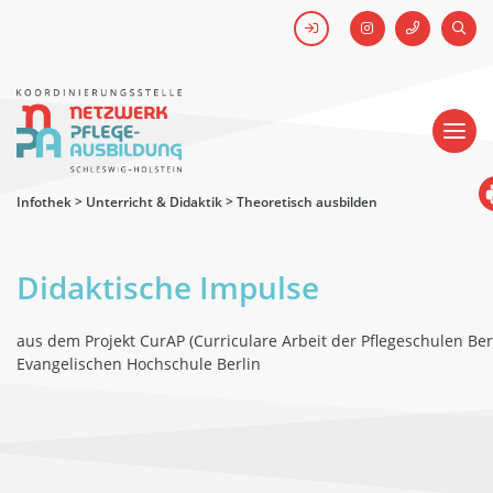
FACEBOOK
SUCH
Kick-off #WirHabenDenNamen
Netzwerk
Pflegeausbildung
-
Koordinierungsstelle
Schleswig-
Holstein
Infothek
>
Unterricht & Didaktik
>
Theoretisch ausbilden
Didaktische Impulse
aus dem Projekt CurAP (Curriculare Arbeit der Pflegeschulen Ber
Evangelischen Hochschule Berlin