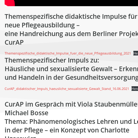
Themenspezifische didaktische Impulse für
neue Pflegeausbildung –
eine Handreichung aus dem Berliner Proje
CurAP
Themenspezifische_didaktische_Impulse_fuer_die_neue_Pflegeausbildung_2021
He
Themenspezifischer Impuls zu:
Häusliche und sexualisierte Gewalt – Erke
und Handeln in der Gesundheitsversorgun
CurAP_didaktischer_Impuls_haeusliche_sexualisierte_Gewalt_Stand_16.06.2021
Her
CurAP im Gespräch mit Viola Staubenmülle
Michael Bosse
Thema:
Phänomenologisches Lehren und L
in der Pflege
– ein Konzept von Charlotte