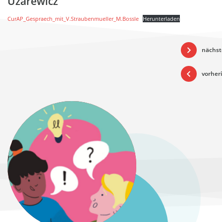
Uzarewicz
CurAP_Gespraech_mit_V.Straubenmueller_M.Bossle
Herunterladen
nächst
vorheri