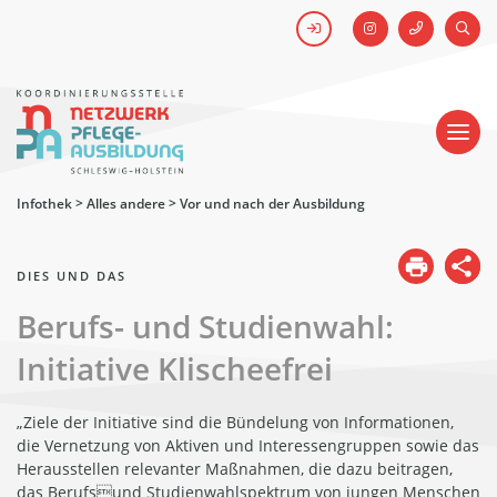
FACEBOOK
SUCH
Kick-off #WirHabenDenNamen
Netzwerk
Pflegeausbildung
-
Koordinierungsstelle
Schleswig-
Holstein
Infothek
>
Alles andere
>
Vor und nach der Ausbildung
DIES UND DAS
Berufs- und Studienwahl:
Initiative Klischeefrei
„Ziele der Initiative sind die Bündelung von Informationen,
die Vernetzung von Aktiven und Interessengruppen sowie das
Herausstellen relevanter Maßnahmen, die dazu beitragen,
das Berufsund Studienwahlspektrum von jungen Menschen