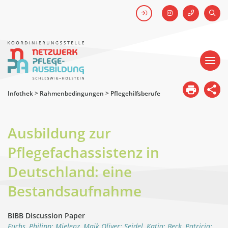
FACEBOOK
SUCH
Kick-off #WirHabenDenNamen
Netzwerk
Pflegeausbildung
-
Koordinierungsstelle
Schleswig-
Holstein
Infothek
>
Rahmenbedingungen
>
Pflegehilfsberufe
Ausbildung zur
Pflegefachassistenz in
Deutschland: eine
Bestandsaufnahme
BIBB
Discussion Paper
Fuchs, Philipp; Mielenz, Maik Oliver; Seidel, Katja; Beck, Patricia;