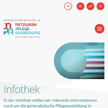
FACEBOOK
SUCH
Kick-off #WirHabenDenNamen
Netzwerk
Pflegeausbildung
-
Koordinierungsstelle
Schleswig-
Holstein
Infothek
In der Infothek stellen wir relevante Informationen
rund um die generalistische Pflegeausbildung in